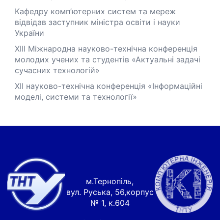
Кафедру комп’ютерних систем та мереж
відвідав заступник міністра освіти і науки
України
XІІІ Міжнародна науково-технічна конференція
молодих учених та студентів «Актуальні задачі
сучасних технологій»
XІІ науково-технічна конференція «Інформаційні
моделі, системи та технології»
м.Тернопіль,
вул. Руська, 56,корпус
№ 1, к.604