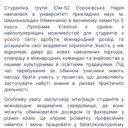
Студентка групи СІм-52 Сороківська Надія
навчалася в університеті прикладних наук м.
Шмалькальден (Німеччина) в весняному семестрі 5
курсу. Програма Erasmus є однією з
найпопулярніших можливостей для студентів з
усього світу здобути міжнародний досвід та
розширити свої академічні горизонти. Участь у ній
відкриває двері до нових навчальних підходів,
співпраці в міжнародних командах та знайомства з
іншими культурними й освітніми традиціями. Під
час перебування за обміном учасники мають
нагоду брати участь у проектах, що дозволяють
застосувати набуті знання в умовах практичної
діяльності.
Особливу увагу заслуговує інтеграція студентів у
міжнародне академічне середовище, де вони
можуть обмінюватися досвідом із фахівцями з
різних країн. Це сприяє розвитку професійних
навичок і вмінь працювати у багатокультурному