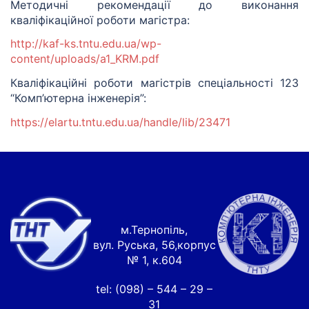
Методичні рекомендації до виконання
кваліфікаційної роботи магістра:
http://kaf-ks.tntu.edu.ua/wp-
content/uploads/a1_KRM.pdf
Кваліфікаційні роботи магістрів спеціальності 123
“Комп’ютерна інженерія”:
https://elartu.tntu.edu.ua/handle/lib/23471
м.Тернопіль,
вул. Руська, 56,корпус
№ 1, к.604
tel: (098) – 544 – 29 –
31