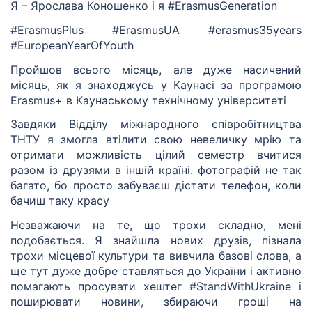
Я – Ярослава Коношенко і я #ErasmusGeneration
#ErasmusPlus #ErasmusUA #erasmus35years
#EuropeanYearOfYouth
Пройшов всього місяць, але дуже насичений
місяць, як я знаходжусь у Каунасі за програмою
Erasmus+ в Каунаському технічному університеті
Завдяки Відділу міжнародного співробітництва
ТНТУ я змогла втілити свою невеличку мрію та
отримати можливість цілий семестр вчитися
разом із друзями в іншій країні. фотографій не так
багато, бо просто забуваєш дістати телефон, коли
бачиш таку красу
Незважаючи на те, що трохи складно, мені
подобається. Я знайшла нових друзів, пізнала
трохи місцевої культури та вивчила базові слова, а
ще тут дуже добре ставляться до України і активно
помагають просувати хештег #StandWithUkraine і
поширювати новини, збираючи гроші на