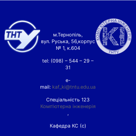
м.Тернопіль,
вул. Руська, 56,корпус
№ 1, к.604
tel: (098) – 544 – 29 –
31
e-
mail:
kaf_ki@tntu.edu.ua
Спеціальність 123
Комп’ютерна інженерія
,
Кафедра КС (c)