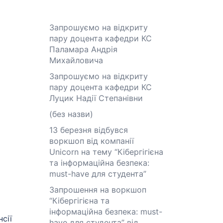
Запрошуємо на відкриту
пару доцента кафедри КС
Паламара Андрія
Михайловича
Запрошуємо на відкриту
пару доцента кафедри КС
Луцик Надії Степанівни
(без назви)
13 березня відбувся
воркшоп від компанії
Unicorn на тему “Кібергігієна
та інформаційна безпека:
must-have для студента”
Запрошення на воркшоп
“Кібергігієна та
інформаційна безпека: must-
сії
have для студента” від