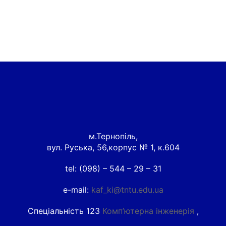
м.Тернопіль,
вул. Руська, 56,корпус № 1, к.604
tel: (098) – 544 – 29 – 31
e-mail:
kaf_ki@tntu.edu.ua
Спеціальність 123
Комп’ютерна інженерія
,