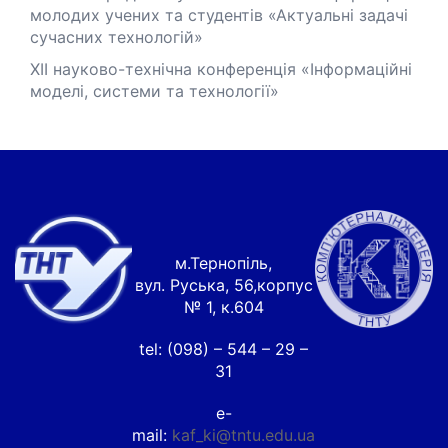
молодих учених та студентів «Актуальні задачі
сучасних технологій»
XІІ науково-технічна конференція «Інформаційні
моделі, системи та технології»
м.Тернопіль,
вул. Руська, 56,корпус
№ 1, к.604
tel: (098) – 544 – 29 –
31
e-
mail:
kaf_ki@tntu.edu.ua